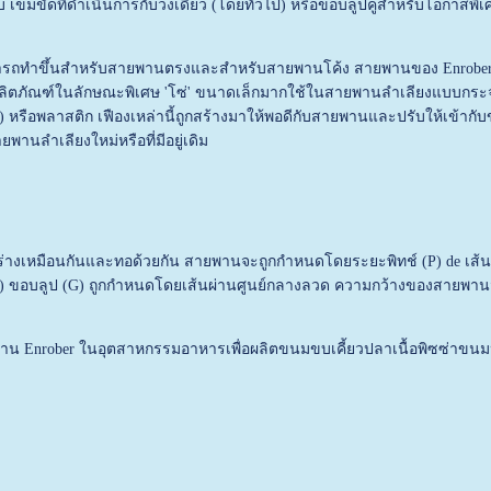
ข็มขัดที่ดำเนินการกับวงเดียว (โดยทั่วไป) หรือขอบลูปคู่สำหรับโอกาสพิเ
รถทำขึ้นสำหรับสายพานตรงและสำหรับสายพานโค้ง สายพานของ Enrober สามาร
ลิตภัณฑ์ในลักษณะพิเศษ 'โซ่' ขนาดเล็กมากใช้ในสายพานลำเลียงแบบกระจาย
 หรือพลาสติก เฟืองเหล่านี้ถูกสร้างมาให้พอดีกับสายพานและปรับให้เข้ากั
นลำเลียงใหม่หรือที่มีอยู่เดิม
ปร่างเหมือนกันและทอด้วยกัน สายพานจะถูกกำหนดโดยระยะพิทช์ (P) de เส
ะ F) ขอบลูป (G) ถูกกำหนดโดยเส้นผ่านศูนย์กลางลวด ความกว้างของสายพาน
าน Enrober ในอุตสาหกรรมอาหารเพื่อผลิตขนมขบเคี้ยวปลาเนื้อพิซซ่าขนมปั