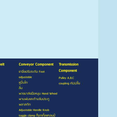
elt
Conveyor Component
Transmission
Component
ขาฉิ่งปรับระดับ Foot
adjustable
Pulley A,B,C
หูปิ่นโต
coupling คัปปลิ้ง
ลิ่ม
พวงมาลัยมือหมุน Hand Wheel
พานพับและด้ามจับประตู
พลาสติก
Adjustable Handle Knob
toggle clamp ท็อกเกิ้ลแคลมป์