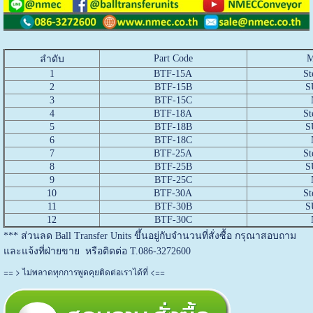
Part Code
M
ลำดับ
1
BTF-15A
St
2
BTF-15B
S
3
BTF-15C
4
BTF-18A
St
5
BTF-18B
S
6
BTF-18C
7
BTF-25A
St
8
BTF-25B
S
9
BTF-25C
10
BTF-30A
St
11
BTF-30B
S
12
BTF-30C
*** ส่วนลด Ball Transfer Units ขึ้นอยู่กับจำนวนที่สั่งซื้อ กรุณาสอบถาม
และแจ้งที่ฝ่ายขาย หรือติดต่อ T.086-3272600
== >
<==
ไม่พลาดทุกการพูดคุยติดต่อเราได้ที่