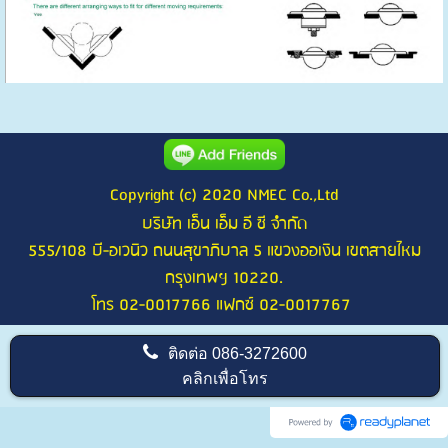
Copyright (c) 2020 NMEC Co.,Ltd
บริษัท เอ็น เอ็ม อี ซี จำกัด
555/108 บี-อเวนิว ถนนสุขาภิบาล 5 แขวงออเงิน เขตสายไหม
กรุงเทพฯ 10220.
โทร 02-0017766 แฟกซ์ 02-0017767
ติดต่อ
086-3272600
คลิกเพื่อโทร