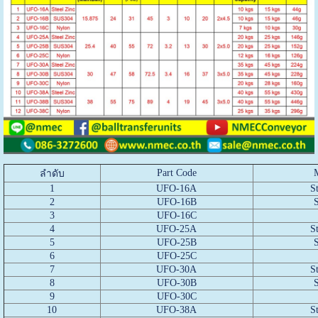
Part Code
ลำดับ
1
UFO-16A
S
2
UFO-16B
3
UFO-16C
4
UFO-25A
S
5
UFO-25B
6
UFO-25C
7
UFO-30A
S
8
UFO-30B
9
UFO-30C
10
UFO-38A
S