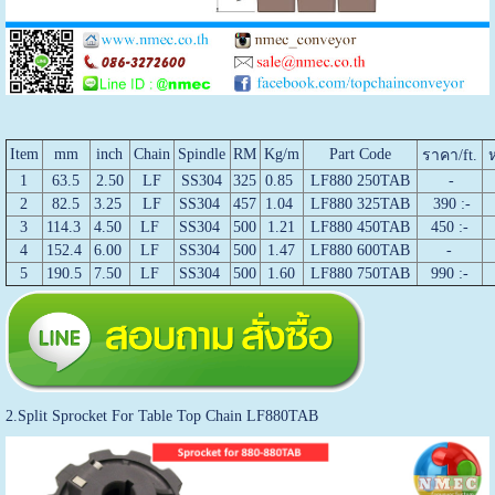
Item
mm
inch
Chain
Spindle
RM
Kg/m
Part Code
ราคา/ft.
1
63.5
2.50
LF
SS304
325
0.85
LF880 250TAB
-
2
82.5
3.25
LF
SS304
457
1.04
LF880 325TAB
390 :-
3
114.3
4.50
LF
SS304
500
1.21
LF880 450TAB
450 :-
4
152.4
6.00
LF
SS304
500
1.47
LF880 600TAB
-
5
190.5
7.50
LF
SS304
500
1.60
LF880 750TAB
990 :-
2.Split Sprocket For Table Top Chain LF880TAB