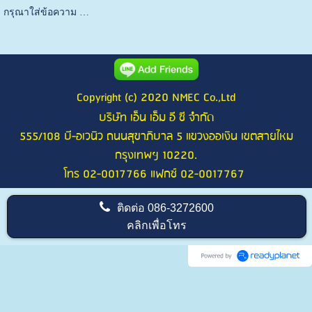
กรุณาใส่ข้อความ …
Copyright (c) 2020 NMEC Co.,Ltd
บริษัท เอ็น เอ็ม อี ซี จำกัด
555/108 บี-อเวนิว ถนนสุขาภิบาล 5 แขวงออเงิน เขตสายไหม
กรุงเทพฯ 10220.
โทร 02-0017766 แฟกซ์ 02-0017767
ติดต่อ
086-3272600
คลิกเพื่อโทร