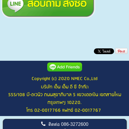
Copyright (c) 2020 NMEC Co.,Ltd
บริษัท เอ็น เอ็ม อี ซี จำกัด
555/108 บี-อเวนิว ถนนสุขาภิบาล 5 แขวงออเงิน เขตสายไหม
กรุงเทพฯ 10220.
โทร 02-0017766 แฟกซ์ 02-0017767
ติดต่อ
086-3272600