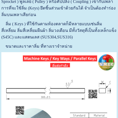
Sprocket ) พูลเล่ย์ ( Pulley ) หรือคัปปลิ้ง ( Coupling ) เข้ากับเพลา
การที่จะใช้ลิ่ม (Keys) ยึดชิ้นส่วนเข้าด้วยกันได้ จำเป็นต้องทำร่อง
ลิ่มบนเพลาเสียก่อน
ลิ่ม ( Keys ) ที่ใช้กันตามท้องตลาดก็มีหลายแบบเช่นลิ่ม
สี่เหลี่ยม ลิ่มสี่เหลี่ยมผืนผ้า ลิ่มวงเดือน มีทั้งวัสดุที่เป็นทั้งเหล็กแข็ง
(S45C) และแสตนเลส (SUS304,SUS316)
ขนาดและราคาลิ่ม ที่ทางเราจำหน่าย