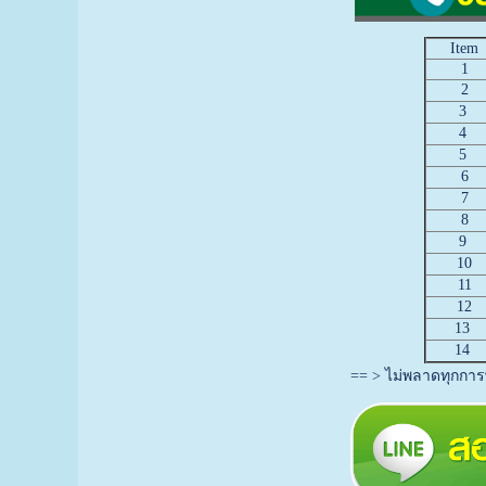
Item
1
2
3
4
5
6
7
8
9
10
11
12
13
14
== > ไม่พลาดทุกการพู