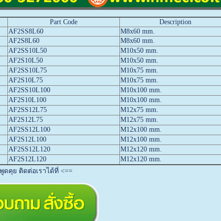
Part Code
Description
AF2SS8L60
M8x60 mm.
AF2S8L60
M8x60 mm.
AF2SS10L50
M10x50 mm.
AF2S10L50
M10x50 mm.
AF2SS10L75
M10x75 mm.
AF2S10L75
M10x75 mm.
AF2SS10L100
M10x100 mm.
AF2S10L100
M10x100 mm.
AF2SS12L75
M12x75 mm.
AF2S12L75
M12x75 mm.
AF2SS12L100
M12x100 mm.
AF2S12L100
M12x100 mm.
AF2SS12L120
M12x120 mm.
AF2S12L120
M12x120 mm.
ดคุย ติดต่อเราได้ที่ <==